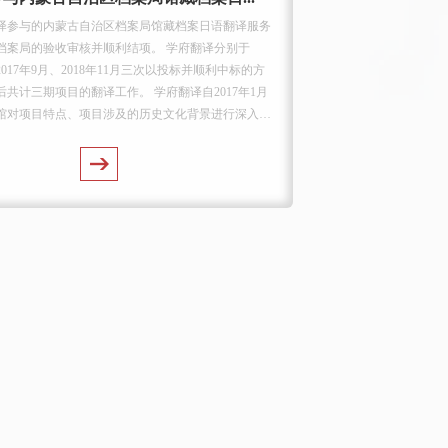
译参与的内蒙古自治区档案局馆藏档案日语翻译服务
2
档案局的验收审核并顺利结项。 学府翻译分别于
协议
、2017年9月、2018年11月三次以投标并顺利中标的方
长
共计三期项目的翻译工作。 学府翻译自2017年1月
办
局馆对项目特点、项目涉及的历史文化背景进行深入细
京
RE