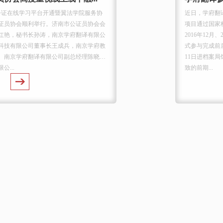
南市公证在线学习平台开通暨翼法学院服务协
近日，学府翻
证员协会顺利举行。济南市公证员协会会
项目通过国家
红艳，秘书长孙涛，南京学府翻译有限公
2016年12月
科技有限公司董事长王成兵，南京学府教
式参与完成前后
、南京学府翻译有限公司副总经理陈晓
11日进档案
...
致的前期...
MO