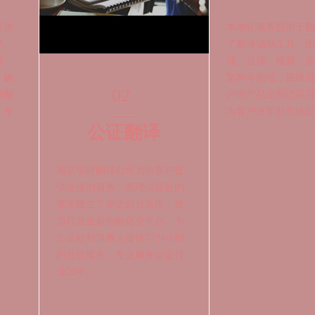
02
03
公证翻译
本地化
南京学府翻译公司为给客户提
提供
本地化服务脱胎于翻
供便捷的服务，围绕公证处的
书、
了翻译辅助工具、图
需求建立了易之前台系统，致
翻
理、音频、视频、多
力打造全新智能化化平台，为
，确
架构等领域，最终目
公证处和当事人提供7×24小时
到翻
户的产品全面适应目
的在线服务，专业服务公证行
、专
为客户进军新市场提
业20年。