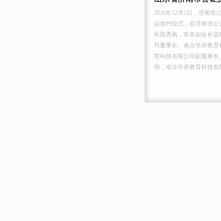
中心（以下简称翻译中心）正
2020年12月2日，济
主任邝志强，党委专职副书
议签约仪式，在济南市公
张昱、陈湛鸿、罗苑平、谢
长陈秀凤，常务副会长寇
、副总经理陈晓伟，南京易杰
司董事长、南京学府教育
出席挂牌仪式。 翻译服务中
育科技有限公司副董事长
.
伟，南京学府教育科技有限公
MORE