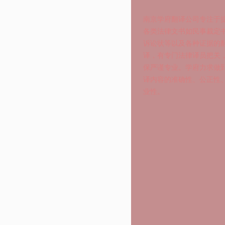
01
法律翻译
南京学府翻译公司专注于
各类法律文书如民事裁定
诉讼状等以及各种证据的
译，有专门法律译员把关
保严谨专业。学府力求做
译内容的准确性、公正性
业性。