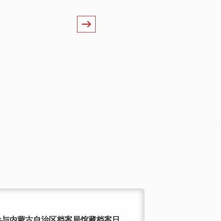
MORE
与内蒙古自治区档案局馆藏档案日...
学