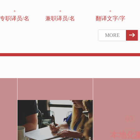
+
+
+
专职译员/名
兼职译员/名
翻译文字/字
MORE